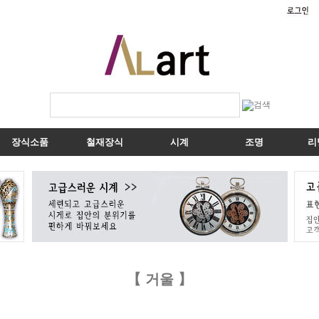
장식소품
철재장식
시계
조명
리
【 거울 】