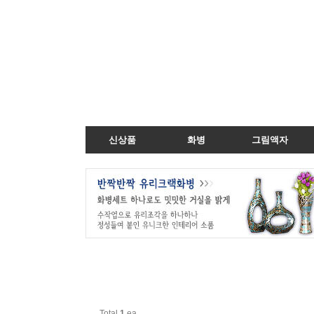
신상품
화병
그림액자
Total
1
ea