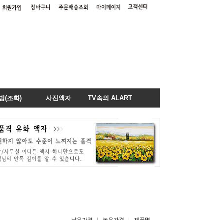
빙(조화)
사진액자
TV속의 ALART
낮은가격
높은가격
제품명