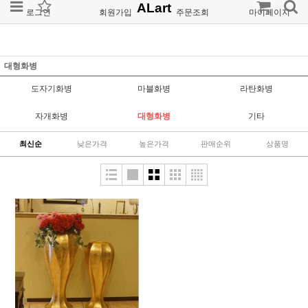
ALart
로그인
회원가입
주문조회
마이페이지
대형화병
도자기화병
마블화병
라탄화병
자개화병
대형화병
기타
최신순
낮은가격
높은가격
판매순위
상품명