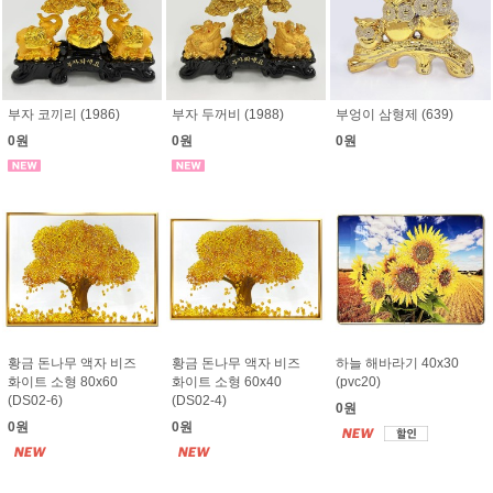
부자 코끼리 (1986)
부자 두꺼비 (1988)
부엉이 삼형제 (639)
0원
0원
0원
황금 돈나무 액자 비즈
황금 돈나무 액자 비즈
하늘 해바라기 40x30
화이트 소형 80x60
화이트 소형 60x40
(pvc20)
(DS02-6)
(DS02-4)
0원
0원
0원