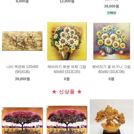
8,000원
12,000원
38,000원
나비 목판화 120x60
해바라기 화분 유화 그림
해바라기 꽃 바구니 그림
(W161B)
60x60 (33JC05)
60x60 (33JC06)
39,000원
0원
0원
★ 신상품 ★