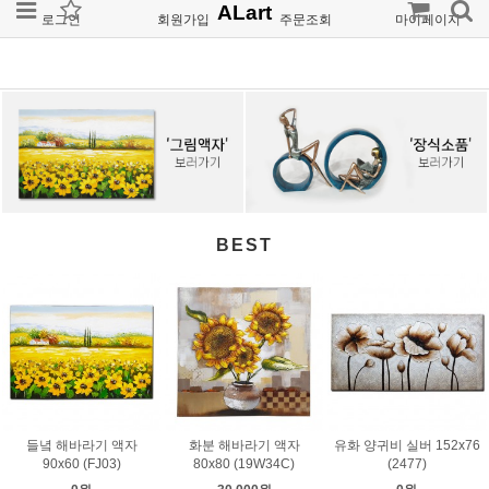
ALart
로그인
회원가입
주문조회
마이페이지
BEST
들녘 해바라기 액자
화분 해바라기 액자
유화 양귀비 실버 152x76
90x60 (FJ03)
80x80 (19W34C)
(2477)