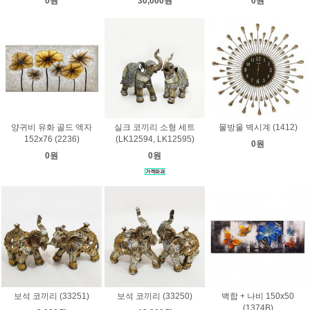
0원
30,000원
0원
양귀비 유화 골드 액자
실크 코끼리 소형 세트
물방울 벽시계 (1412)
152x76 (2236)
(LK12594, LK12595)
0원
0원
0원
보석 코끼리 (33251)
보석 코끼리 (33250)
백합 + 나비 150x50
(1374B)