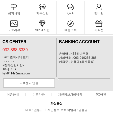
공지사항
카톡상담
Q&A
멤버쉽
포토리뷰
VIP 게시판
배송조회
기획전
CS CENTER
BANKING ACCOUNT
032-888-3339
은행명 : KEB하나은행
Fax : 견적서에 표기
계좌번호 : 063-010255-388
· · · · · · ·
예금주 : 권용규 (화신통상)
<전화상담시간>
10시~18시
kyk8414@nate.com
고객센터 연결
이용안내
이용약관
개인정보처리방침
PC버전
화신통상
대표 : 권용규 ㅣ 개인정보 보호 책임자 : 권용규