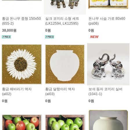
황금 돈나무 중형 150x50
실크 코끼리 소형 세트
돈나무 사슴 가로 80x60
(655-2)
(LK12594, LK12595)
(ps06)
38,000원
0원
0원
황금 해바라기 액자
황금 달항아리 액자
보석 등자 코끼리 실버
(al02)
(al03)
(1041-1)
0원
0원
0원