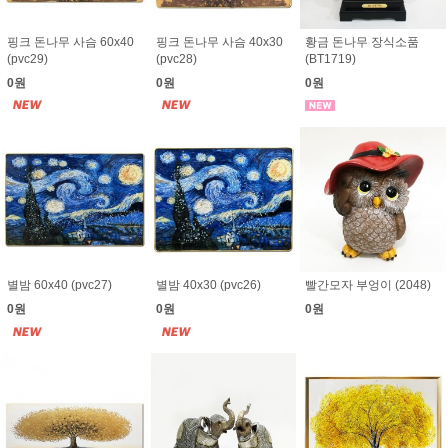
핑크 돈나무 사슴 60x40
핑크 돈나무 사슴 40x30
황금 돈나무 장식소품
(pvc29)
(pvc28)
(BT1719)
0원
0원
0원
별밤 60x40 (pvc27)
별밤 40x30 (pvc26)
빨간모자 부엉이 (2048)
0원
0원
0원