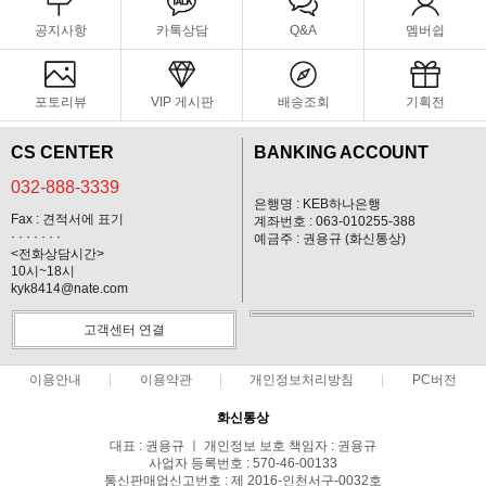
공지사항
카톡상담
Q&A
멤버쉽
포토리뷰
VIP 게시판
배송조회
기획전
CS CENTER
BANKING ACCOUNT
032-888-3339
은행명 : KEB하나은행
Fax : 견적서에 표기
계좌번호 : 063-010255-388
· · · · · · ·
예금주 : 권용규 (화신통상)
<전화상담시간>
10시~18시
kyk8414@nate.com
고객센터 연결
이용안내
이용약관
개인정보처리방침
PC버전
화신통상
대표 : 권용규 ㅣ 개인정보 보호 책임자 : 권용규
사업자 등록번호 : 570-46-00133
통신판매업신고번호 : 제 2016-인천서구-0032호