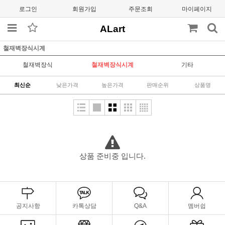
로그인
회원가입
주문조회
마이페이지
ALart
철재벽장식시계
철재벽장식
철재벽장식시계
기타
최신순
낮은가격
높은가격
판매순위
상품명
상품 준비중 입니다.
공지사항
카톡상담
Q&A
멤버쉽