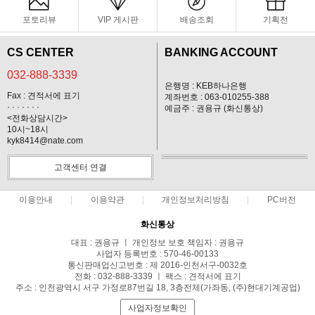
포토리뷰
VIP 게시판
배송조회
기획전
CS CENTER
BANKING ACCOUNT
032-888-3339
은행명 : KEB하나은행
Fax : 견적서에 표기
계좌번호 : 063-010255-388
· · · · · · ·
예금주 : 권용규 (화신통상)
<전화상담시간>
10시~18시
kyk8414@nate.com
고객센터 연결
이용안내
이용약관
개인정보처리방침
PC버전
화신통상
대표 : 권용규 ㅣ 개인정보 보호 책임자 : 권용규
사업자 등록번호 : 570-46-00133
통신판매업신고번호 : 제 2016-인천서구-0032호
전화 : 032-888-3339 ㅣ 팩스 : 견적서에 표기
주소 : 인천광역시 서구 가정로87번길 18, 3층전체(가좌동, (주)현대기계공업)
사업자정보확인